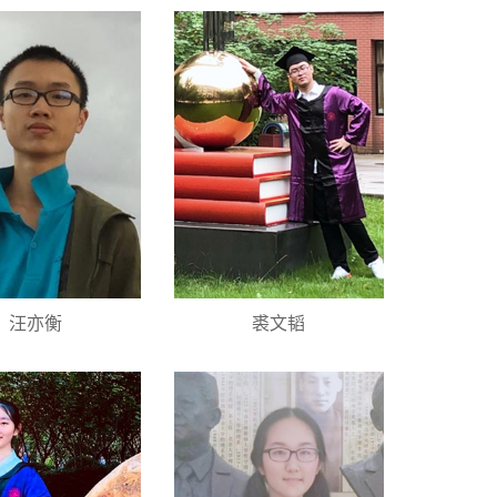
汪亦衡
裘文韬