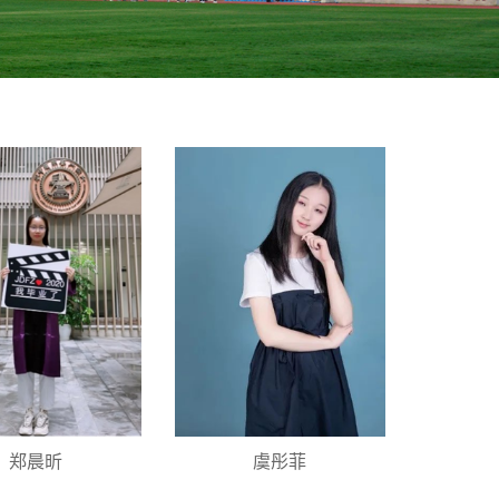
郑晨昕
虞彤菲