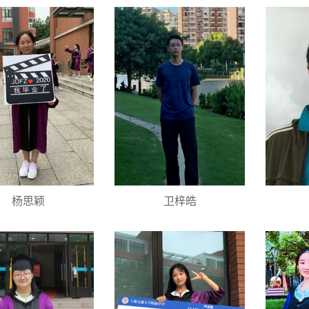
杨思颖
卫梓皓