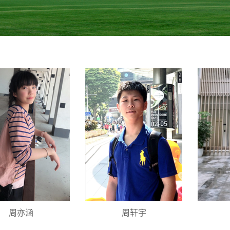
周亦涵
周轩宇