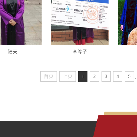
陆天
李晔子
首页
上页
1
2
3
4
5
.