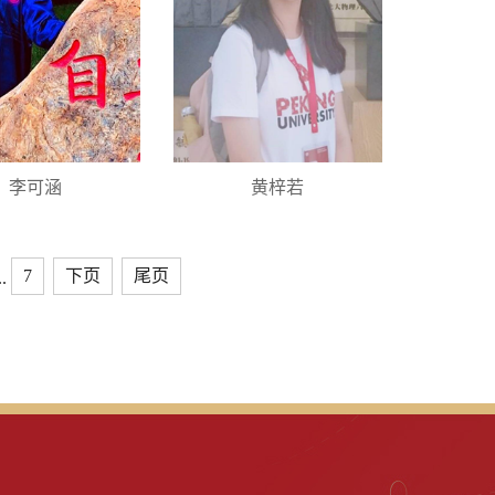
李可涵
黄梓若
7
下页
尾页
..