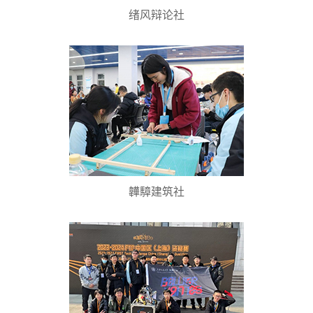
绪风辩论社
韡騿建筑社