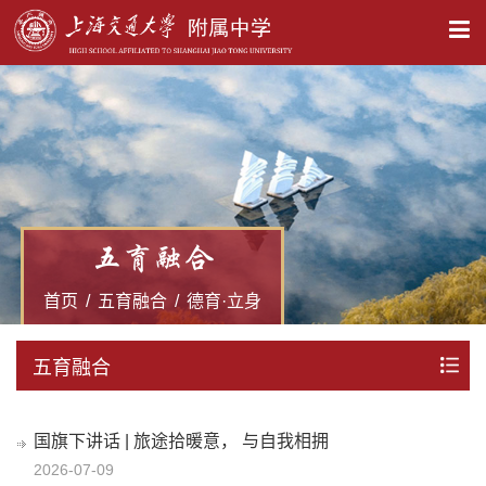
X
五育融合
首页
/
五育融合
/
德育·立身
五育融合
国旗下讲话 | 旅途拾暖意， 与自我相拥
2026-07-09