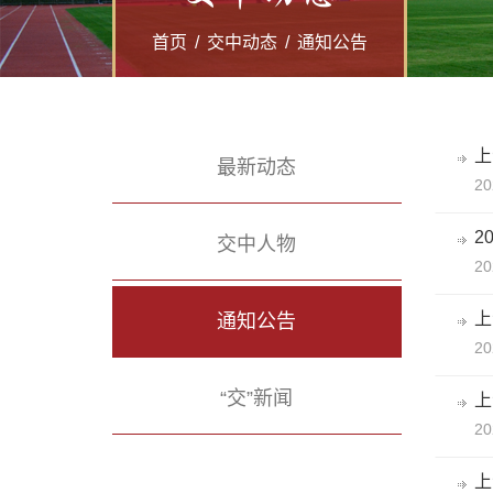
首页
/
交中动态
/
通知公告
上
最新动态
20
2
交中人物
20
上
通知公告
20
“交”新闻
上
20
上