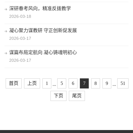
深研春考风向，精准反拨教学
2026-03-18
凝心聚力谋教研 守正创新促发展
2026-03-17
谋篇布局定航向 凝心铸魂明初心
2026-03-17
首页
上页
1
5
6
7
8
9
51
...
...
下页
尾页